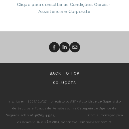
Clique para consultar as Condições Gerais - 
Assistência e Corporate
BACK TO TOP
SOLUÇÕES
Inscrito em 2007/01/27, no registo do ASF - Autoridade de Supervisão
de Seguros e Fundos de Pensões com a Categoria de Agente de
Seguros, sob o nº 407038449/3, Com autorização para
os ramos VIDA e NÃO VIDA, verificável em
www.asf.com.pt