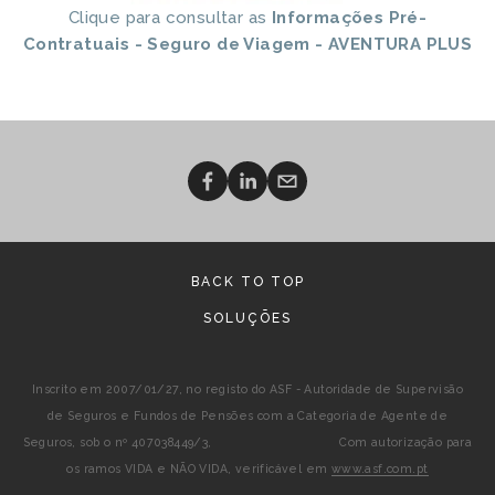
Clique para consultar as 
Informações Pré-
Contratuais - Seguro de Viagem - AVENTURA PLUS
BACK TO TOP
SOLUÇÕES
Inscrito em 2007/01/27, no registo do ASF - Autoridade de Supervisão
de Seguros e Fundos de Pensões com a Categoria de Agente de
Seguros, sob o nº 407038449/3, Com autorização para
os ramos VIDA e NÃO VIDA, verificável em
www.asf.com.pt